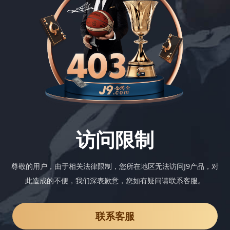
访问限制
尊敬的用户，由于相关法律限制，您所在地区无法访问J9产品，对
此造成的不便，我们深表歉意，您如有疑问请联系客服。
联系客服